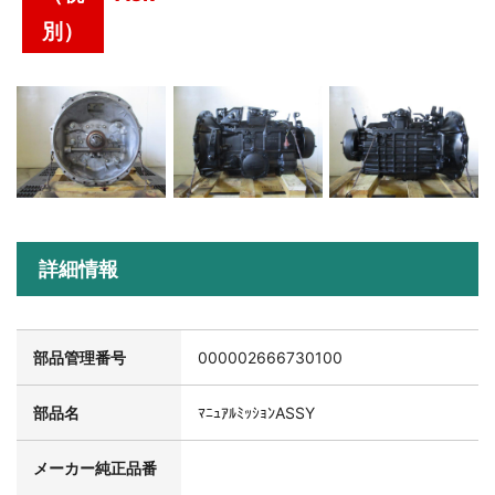
別）
詳細情報
部品管理番号
000002666730100
部品名
ﾏﾆｭｱﾙﾐｯｼｮﾝASSY
メーカー純正品番