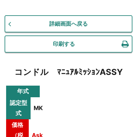
詳細画面へ戻る
印刷する
コンドル ﾏﾆｭｱﾙﾐｯｼｮﾝASSY
年式
認定型
MK
式
価格
（税
Ask