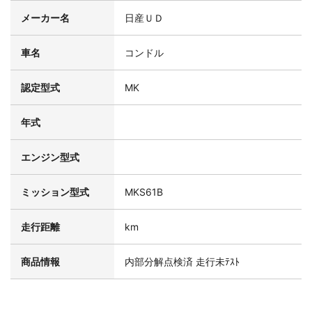
メーカー名
日産ＵＤ
車名
コンドル
認定型式
MK
年式
エンジン型式
ミッション型式
MKS61B
走行距離
km
商品情報
内部分解点検済 走行未ﾃｽﾄ