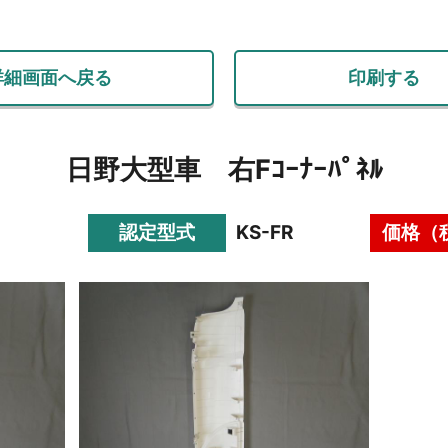
詳細画面へ戻る
印刷する
日野大型車 右Fｺｰﾅｰﾊﾟﾈﾙ
認定型式
KS-FR
価格（