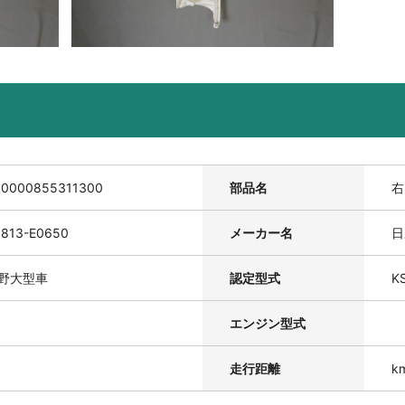
00000855311300
部品名
右
813-E0650
メーカー名
日
野大型車
認定型式
K
エンジン型式
走行距離
k