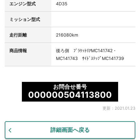
エンジン型式
4D35
ミッション型式
走行距離
216080km
商品情報
後ろ側 ﾌﾞﾗｹｯﾄﾘｱMC141742・
MC141743 ｻｲﾄﾞｽﾃｯﾌﾟMC141739
お問合せ番号
000000504113800
更新：2021.01.23
詳細画面へ戻る