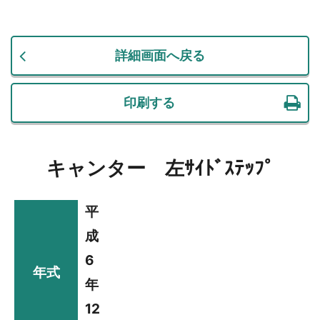
詳細画面へ戻る
印刷する
キャンター 左ｻｲﾄﾞｽﾃｯﾌﾟ
平
成
6
年式
年
12