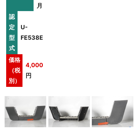
月
認
定
U-
型
FE538E
式
価格
4,000
（税
円
別）