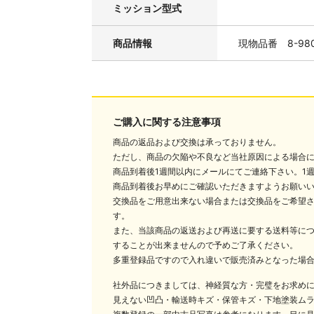
ミッション型式
商品情報
現物品番 8-9809
ご購入に関する注意事項
商品の返品および交換は承っておりません。
ただし、商品の欠陥や不良など当社原因による場合
商品到着後1週間以内にメールにてご連絡下さい。1
商品到着後お早めにご確認いただきますようお願い
交換品をご用意出来ない場合または交換品をご希望
す。
また、当該商品の返送および再送に要する送料等に
することが出来ませんので予めご了承ください。
多重登録品ですので入れ違いで販売済みとなった場
社外品につきましては、神経質な方・完璧をお求め
見えない凹凸・輸送時キズ・保管キズ・下地塗装ム