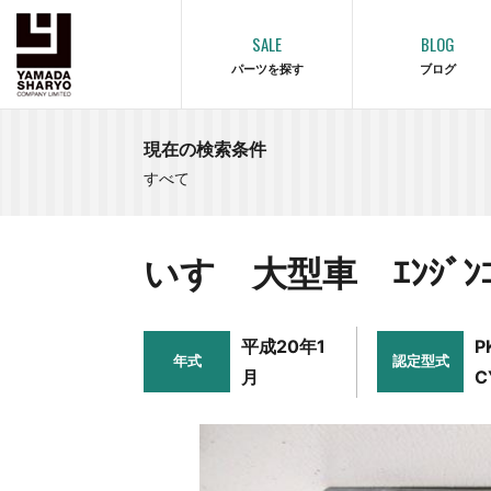
SALE
BLOG
パーツを探す
ブログ
現在の検索条件
すべて
いすゞ大型車 ｴﾝｼﾞﾝｺﾝ
平成20年1
P
年式
認定型式
月
C