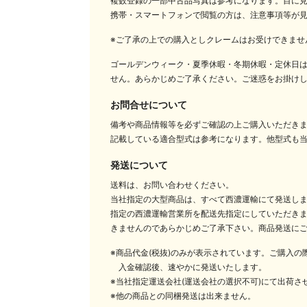
複数登録の一部中古品写真は参考になります。目に
携帯・スマートフォンで閲覧の方は、注意事項等が
※ご了承の上での購入としクレームはお受けできませ
ゴールデンウィーク・夏季休暇・冬期休暇・定休日
せん。あらかじめご了承ください。ご迷惑をお掛け
お問合せについて
備考や商品情報等を必ずご確認の上ご購入いただき
記載している適合型式は参考になります。他型式も
発送について
送料は、お問い合わせください。
当社指定の大型商品は、すべて西濃運輸にて発送し
指定の西濃運輸営業所を配送先指定にしていただきま
きませんのであらかじめご了承下さい。商品発送に
※商品代金(税抜)のみが表示されています。ご購入
入金確認後、速やかに発送いたします。
※当社指定運送会社(運送会社の選択不可)にて出荷さ
※他の商品との同梱発送は出来ません。