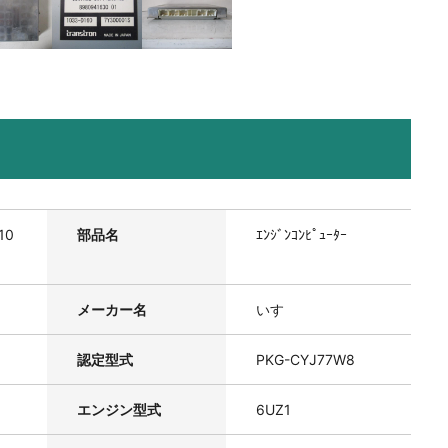
10
部品名
ｴﾝｼﾞﾝｺﾝﾋﾟｭｰﾀｰ
メーカー名
いすゞ
認定型式
PKG-CYJ77W8
エンジン型式
6UZ1