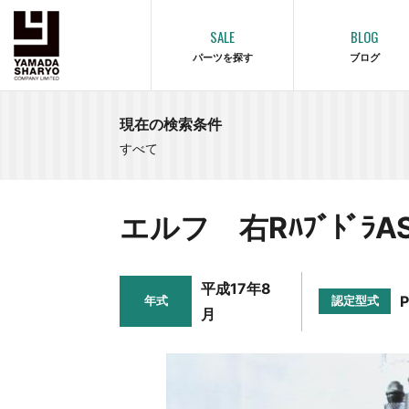
SALE
BLOG
パーツを探す
ブログ
現在の検索条件
すべて
エルフ 右RﾊﾌﾞﾄﾞﾗA
平成17年8
年式
認定型式
月