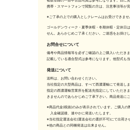
複数登録の一部中古品写真は参考になります。目に
携帯・スマートフォンで閲覧の方は、注意事項等が
※ご了承の上での購入としクレームはお受けできませ
ゴールデンウィーク・夏季休暇・冬期休暇・定休日
せん。あらかじめご了承ください。ご迷惑をお掛け
お問合せについて
備考や商品情報等を必ずご確認の上ご購入いただき
記載している適合型式は参考になります。他型式も
発送について
送料は、お問い合わせください。
当社指定の大型商品は、すべて西濃運輸にて発送し
指定の西濃運輸営業所を配送先指定にしていただきま
きませんのであらかじめご了承下さい。商品発送に
※商品代金(税抜)のみが表示されています。ご購入
入金確認後、速やかに発送いたします。
※当社指定運送会社(運送会社の選択不可)にて出荷さ
※他の商品との同梱発送は出来ません。