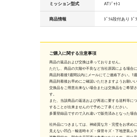
ミッション型式
ATｼﾞｬﾄｺ
商品情報
ﾄﾞﾗﾑ段付あり ﾄﾞﾗ
ご購入に関する注意事項
商品の返品および交換は承っておりません。
ただし、商品の欠陥や不良など当社原因による場合
商品到着後1週間以内にメールにてご連絡下さい。1
商品到着後お早めにご確認いただきますようお願い
交換品をご用意出来ない場合または交換品をご希望
す。
また、当該商品の返送および再送に要する送料等に
することが出来ませんので予めご了承ください。
多重登録品ですので入れ違いで販売済みとなった場
社外品につきましては、神経質な方・完璧をお求め
見えない凹凸・輸送時キズ・保管キズ・下地塗装ム