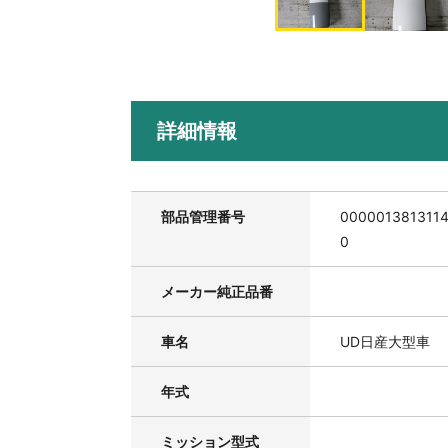
詳細情報
部品管理番号
000001381311
0
メーカー純正品番
車名
UD日産大型車
年式
ミッション型式