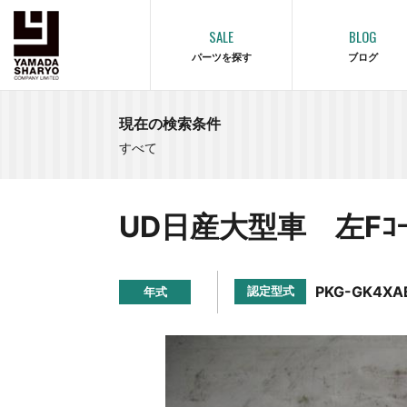
SALE
BLOG
パーツを探す
ブログ
現在の検索条件
すべて
UD日産大型車 左Fｺｰﾅ
PKG-GK4XA
認定型式
年式