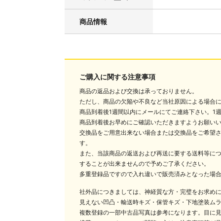
商品情報
ご購入に関する注意事項
商品の返品および交換は承っておりません。
ただし、商品の欠陥や不良など当社原因による場合
商品到着後1週間以内にメールにてご連絡下さい。1
商品到着後お早めにご確認いただきますようお願い
交換品をご用意出来ない場合または交換品をご希望
す。
また、当該商品の返送および再送に要する送料等に
することが出来ませんので予めご了承ください。
多重登録品ですので入れ違いで販売済みとなった場
社外品につきましては、神経質な方・完璧をお求め
見えない凹凸・輸送時キズ・保管キズ・下地塗装ム
複数登録の一部中古品写真は参考になります。目に