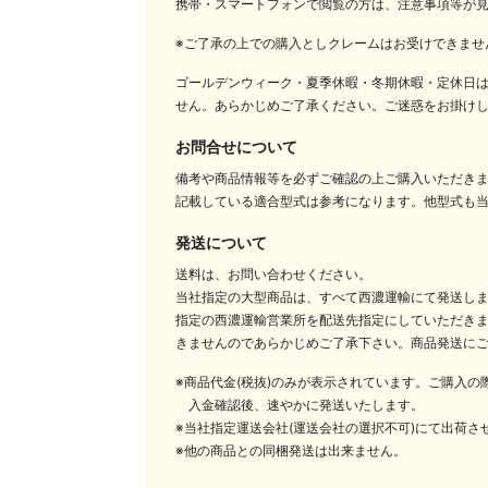
携帯・スマートフォンで閲覧の方は、注意事項等が
※ご了承の上での購入としクレームはお受けできませ
ゴールデンウィーク・夏季休暇・冬期休暇・定休日
せん。あらかじめご了承ください。ご迷惑をお掛け
お問合せについて
備考や商品情報等を必ずご確認の上ご購入いただき
記載している適合型式は参考になります。他型式も
発送について
送料は、お問い合わせください。
当社指定の大型商品は、すべて西濃運輸にて発送し
指定の西濃運輸営業所を配送先指定にしていただきま
きませんのであらかじめご了承下さい。商品発送に
※商品代金(税抜)のみが表示されています。ご購入
入金確認後、速やかに発送いたします。
※当社指定運送会社(運送会社の選択不可)にて出荷さ
※他の商品との同梱発送は出来ません。