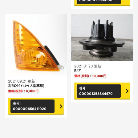
000003219968100
2021.01.23 更新
Rﾊﾌﾞ
価格(税別)：
10,000
円
2021.09.21 更新
右ﾌﾛﾝﾄｳｨﾝｶｰ(大型車用)
番号：
価格(税別)：
6,300
円
000001358844470
番号：
000000856411020