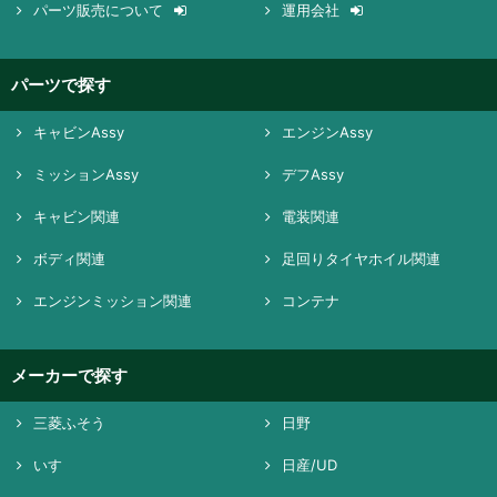
パーツ販売について
運用会社
パーツで探す
キャビンAssy
エンジンAssy
ミッションAssy
デフAssy
キャビン関連
電装関連
ボディ関連
足回りタイヤホイル関連
エンジンミッション関連
コンテナ
メーカーで探す
三菱ふそう
日野
いすゞ
日産/UD