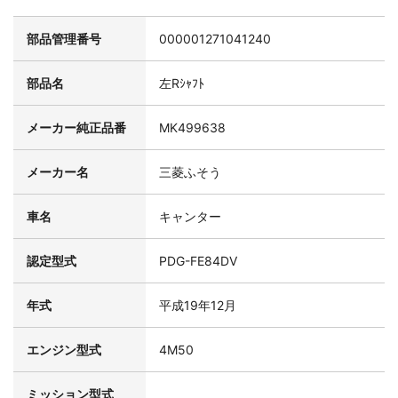
部品管理番号
000001271041240
部品名
左Rｼｬﾌﾄ
メーカー純正品番
MK499638
メーカー名
三菱ふそう
車名
キャンター
認定型式
PDG-FE84DV
年式
平成19年12月
エンジン型式
4M50
ミッション型式