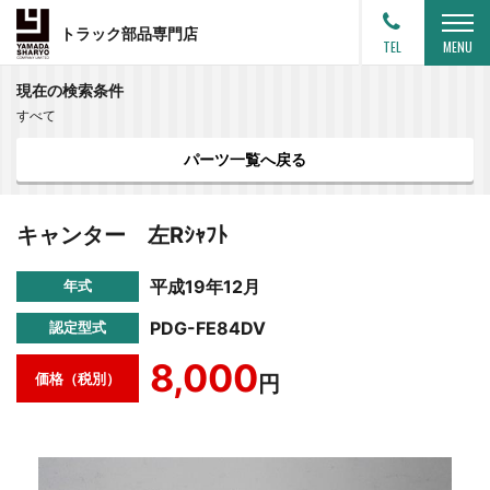
トラック部品専門店
TEL
MENU
現在の検索条件
すべて
パーツ一覧へ戻る
キャンター 左Rｼｬﾌﾄ
平成19年12月
年式
PDG-FE84DV
認定型式
8,000
価格（税別）
円