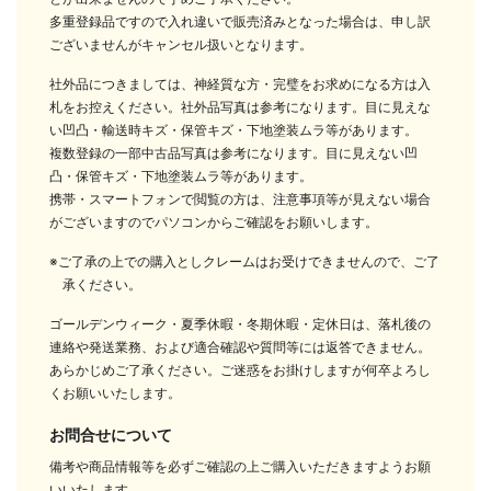
多重登録品ですので入れ違いで販売済みとなった場合は、申し訳
ございませんがキャンセル扱いとなります。
社外品につきましては、神経質な方・完璧をお求めになる方は入
札をお控えください。社外品写真は参考になります。目に見えな
い凹凸・輸送時キズ・保管キズ・下地塗装ムラ等があります。
複数登録の一部中古品写真は参考になります。目に見えない凹
凸・保管キズ・下地塗装ムラ等があります。
携帯・スマートフォンで閲覧の方は、注意事項等が見えない場合
がございますのでパソコンからご確認をお願いします。
※ご了承の上での購入としクレームはお受けできませんので、ご了
承ください。
ゴールデンウィーク・夏季休暇・冬期休暇・定休日は、落札後の
連絡や発送業務、および適合確認や質問等には返答できません。
あらかじめご了承ください。ご迷惑をお掛けしますが何卒よろし
くお願いいたします。
お問合せについて
備考や商品情報等を必ずご確認の上ご購入いただきますようお願
いいたします。