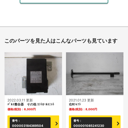
このパーツを見た人はこんなパーツも見ています
2022.03.11 更新
2021.01.23 更新
ﾊﾟﾙｽ整合器 その他 ｺﾝﾄﾛｰﾙﾕﾆｯﾄ
右Rｼｬﾌﾄ
価格(税別)：
6,000
円
価格(税別)：
8,000
円
番号：
番号：
000003184369504
000001085241230