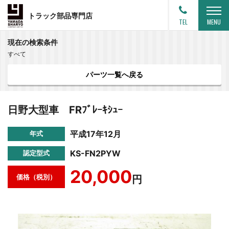
トラック部品専門店
TEL
MENU
現在の検索条件
すべて
パーツ一覧へ戻る
日野大型車 FRﾌﾞﾚｰｷｼｭｰ
平成17年12月
年式
KS-FN2PYW
認定型式
20,000
価格（税別）
円