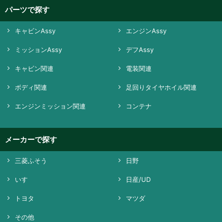
パーツで探す
キャビンAssy
エンジンAssy
ミッションAssy
デフAssy
キャビン関連
電装関連
ボディ関連
足回りタイヤホイル関連
エンジンミッション関連
コンテナ
メーカーで探す
三菱ふそう
日野
いすゞ
日産/UD
トヨタ
マツダ
その他