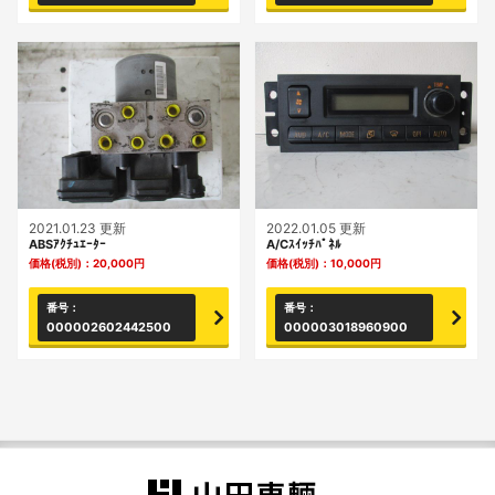
2021.01.23 更新
2022.01.05 更新
ABSｱｸﾁｭｴｰﾀｰ
A/Cｽｲｯﾁﾊﾟﾈﾙ
価格(税別)：
20,000
円
価格(税別)：
10,000
円
番号：
番号：
000002602442500
000003018960900