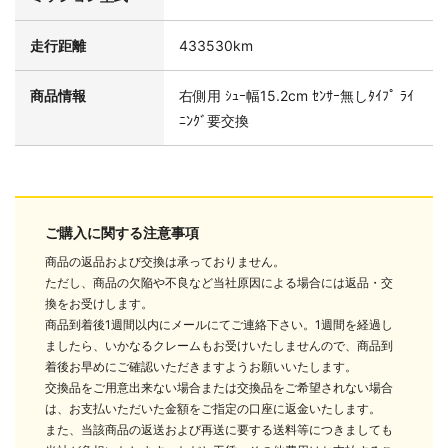
走行距離
433530km
商品情報
右側用 ｼｭｰ幅15.2cm ｾﾝｻｰ無しﾀｲﾌﾟ ﾗｲ
ﾆﾝｸﾞ要交換
ご購入に関する注意事項
商品の返品および交換は承っておりません。
ただし、商品の欠陥や不良など当社原因による場合には返品・交
換をお受けします。
商品到着後1週間以内にメールにてご連絡下さい。1週間を経過し
ましたら、いかなるクレームもお受けいたしませんので、商品到
着後お早めにご確認いただきますようお願いいたします。
交換品をご用意出来ない場合または交換品をご希望されない場合
は、お支払いただいた金額をご指定の口座に返金いたします。
また、当該商品の返送および再送に要する送料等につきましても