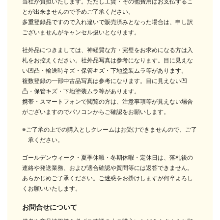
当社が負担いたします。ただし工賃・その他費用はお支払するこ
とが出来ませんので予めご了承ください。
多重登録品ですので入れ違いで販売済みとなった場合は、申し訳
ございませんがキャンセル扱いとなります。
社外品につきましては、神経質な方・完璧をお求めになる方は入
札をお控えください。社外品写真は参考になります。目に見えな
い凹凸・輸送時キズ・保管キズ・下地塗装ムラ等があります。
複数登録の一部中古品写真は参考になります。目に見えない凹
凸・保管キズ・下地塗装ムラ等があります。
携帯・スマートフォンで閲覧の方は、注意事項等が見えない場合
がございますのでパソコンからご確認をお願いします。
※ご了承の上での購入としクレームはお受けできませんので、ご了
承ください。
ゴールデンウィーク・夏季休暇・冬期休暇・定休日は、落札後の
連絡や発送業務、および適合確認や質問等には返答できません。
あらかじめご了承ください。ご迷惑をお掛けしますが何卒よろし
くお願いいたします。
お問合せについて