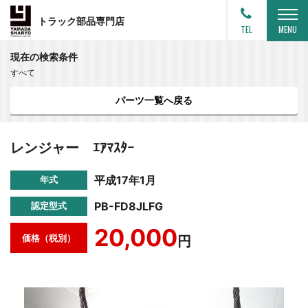
トラック部品専門店
TEL
MENU
現在の検索条件
すべて
パーツ一覧へ戻る
レンジャー ｴｱﾏｽﾀｰ
平成17年1月
年式
PB-FD8JLFG
認定型式
20,000
価格（税別）
円