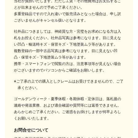
当社が負担いたします。ただし工賃・その他費用はお支払するこ
とが出来ませんので予めご了承ください。
多重登録品ですので入れ違いで販売済みとなった場合は、申し訳
ございませんがキャンセル扱いとなります。
社外品につきましては、神経質な方・完璧をお求めになる方は入
札をお控えください。社外品写真は参考になります。目に見えな
い凹凸・輸送時キズ・保管キズ・下地塗装ムラ等があります。
複数登録の一部中古品写真は参考になります。目に見えない凹
凸・保管キズ・下地塗装ムラ等があります。
携帯・スマートフォンで閲覧の方は、注意事項等が見えない場合
がございますのでパソコンからご確認をお願いします。
※ご了承の上での購入としクレームはお受けできませんので、ご了
承ください。
ゴールデンウィーク・夏季休暇・冬期休暇・定休日は、落札後の
連絡や発送業務、および適合確認や質問等には返答できません。
あらかじめご了承ください。ご迷惑をお掛けしますが何卒よろし
くお願いいたします。
お問合せについて