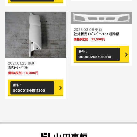
2025.03.06 更新
社外新品 Fﾊﾞﾝﾊﾟｰﾌｪｰｽ 標準幅
価格(税別)：
25,500
円
番号：
000002627010110
2021.01.23 更新
右Fｺｰﾅｰﾊﾟﾈﾙ
価格(税別)：
6,000
円
番号：
000001544511300