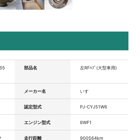
65
部品名
左RFﾊﾌﾞ(大型車用)
メーカー名
いすゞ
認定型式
PJ-CYJ51W6
エンジン型式
6WF1
サ
走行距離
900564km