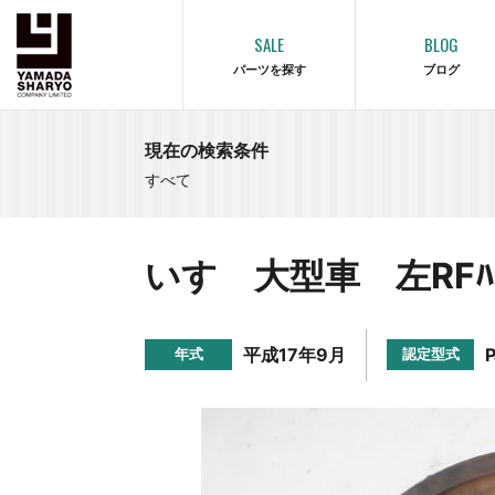
SALE
BLOG
パーツを探す
ブログ
現在の検索条件
すべて
いすゞ大型車 左RFﾊﾌ
平成17年9月
年式
認定型式