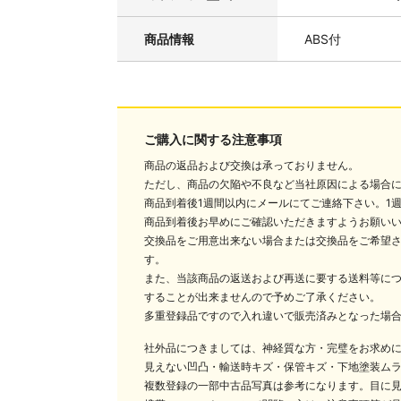
商品情報
ABS付
ご購入に関する注意事項
商品の返品および交換は承っておりません。
ただし、商品の欠陥や不良など当社原因による場合
商品到着後1週間以内にメールにてご連絡下さい。1
商品到着後お早めにご確認いただきますようお願い
交換品をご用意出来ない場合または交換品をご希望
す。
また、当該商品の返送および再送に要する送料等に
することが出来ませんので予めご了承ください。
多重登録品ですので入れ違いで販売済みとなった場
社外品につきましては、神経質な方・完璧をお求め
見えない凹凸・輸送時キズ・保管キズ・下地塗装ム
複数登録の一部中古品写真は参考になります。目に