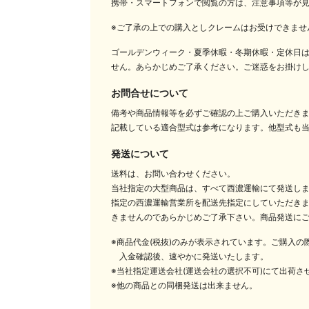
携帯・スマートフォンで閲覧の方は、注意事項等が
※ご了承の上での購入としクレームはお受けできませ
ゴールデンウィーク・夏季休暇・冬期休暇・定休日
せん。あらかじめご了承ください。ご迷惑をお掛け
お問合せについて
備考や商品情報等を必ずご確認の上ご購入いただき
記載している適合型式は参考になります。他型式も
発送について
送料は、お問い合わせください。
当社指定の大型商品は、すべて西濃運輸にて発送し
指定の西濃運輸営業所を配送先指定にしていただきま
きませんのであらかじめご了承下さい。商品発送に
※商品代金(税抜)のみが表示されています。ご購入
入金確認後、速やかに発送いたします。
※当社指定運送会社(運送会社の選択不可)にて出荷さ
※他の商品との同梱発送は出来ません。