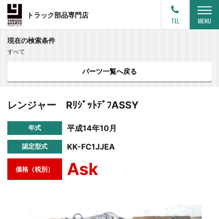
トラック部品専門店
TEL
MENU
現在の検索条件
すべて
パーツ一覧へ戻る
レンジャー RﾘｼﾞｯﾄﾃﾞﾌASSY
平成14年10月
年式
KK-FC1JJEA
認定型式
Ask
価格（税別）