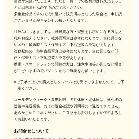
当社が負担いたします。ただし工賃・その他費用はお支払するこ
とが出来ませんので予めご了承ください。
多重登録品ですので入れ違いで販売済みとなった場合は、申し訳
ございませんがキャンセル扱いとなります。
社外品につきましては、神経質な方・完璧をお求めになる方は入
札をお控えください。社外品写真は参考になります。目に見えな
い凹凸・輸送時キズ・保管キズ・下地塗装ムラ等があります。
複数登録の一部中古品写真は参考になります。目に見えない凹
凸・保管キズ・下地塗装ムラ等があります。
携帯・スマートフォンで閲覧の方は、注意事項等が見えない場合
がございますのでパソコンからご確認をお願いします。
※ご了承の上での購入としクレームはお受けできませんので、ご了
承ください。
ゴールデンウィーク・夏季休暇・冬期休暇・定休日は、落札後の
連絡や発送業務、および適合確認や質問等には返答できません。
あらかじめご了承ください。ご迷惑をお掛けしますが何卒よろし
くお願いいたします。
お問合せについて