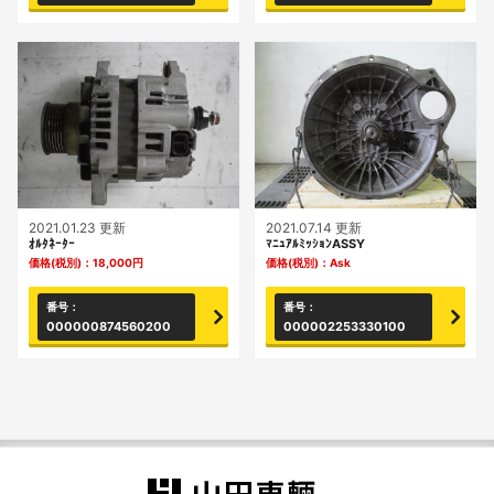
2021.01.23 更新
2021.07.14 更新
ｵﾙﾀﾈｰﾀｰ
ﾏﾆｭｱﾙﾐｯｼｮﾝASSY
価格(税別)：
18,000
円
価格(税別)：
Ask
番号：
番号：
000000874560200
000002253330100