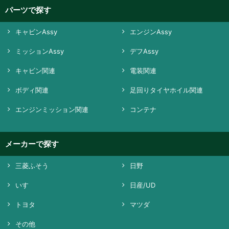
パーツで探す
キャビンAssy
エンジンAssy
ミッションAssy
デフAssy
キャビン関連
電装関連
ボディ関連
足回りタイヤホイル関連
エンジンミッション関連
コンテナ
メーカーで探す
三菱ふそう
日野
いすゞ
日産/UD
トヨタ
マツダ
その他