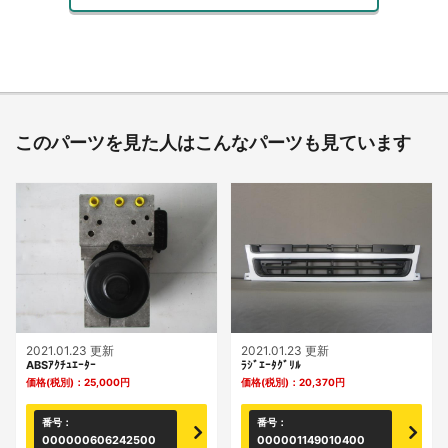
このパーツを見た人はこんなパーツも見ています
2021.01.23 更新
2021.01.23 更新
ABSｱｸﾁｭｴｰﾀｰ
ﾗｼﾞｴｰﾀｸﾞﾘﾙ
価格(税別)：
25,000
円
価格(税別)：
20,370
円
番号：
番号：
000000606242500
000001149010400