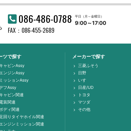
086-486-0788
平日（月～金曜日）
9:00～17:00
ら
FAX：086-455-2689
ーツで探す
メーカーで探す
キャビンAssy
三菱ふそう
エンジンAssy
日野
ミッションAssy
いすゞ
デフAssy
日産/UD
キャビン関連
トヨタ
電装関連
マツダ
ボディ関連
その他
足回りタイヤホイル関連
エンジンミッション関連